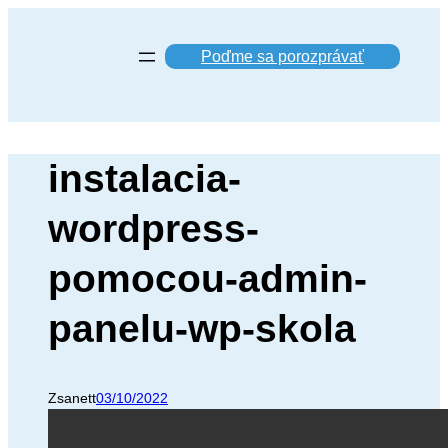
Prejsť
na
Poďme sa porozprávať
obsah
instalacia-
wordpress-
pomocou-admin-
panelu-wp-skola
Zsanett
03/10/2022