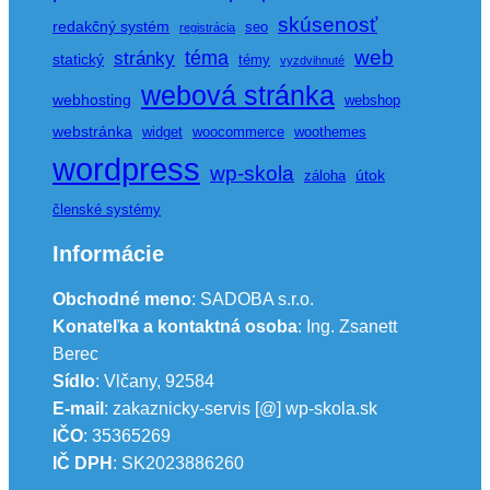
skúsenosť
redakčný systém
seo
registrácia
web
téma
stránky
statický
témy
vyzdvihnuté
webová stránka
webhosting
webshop
webstránka
widget
woocommerce
woothemes
wordpress
wp-skola
útok
záloha
členské systémy
Informácie
Obchodné meno
: SADOBA s.r.o.
Konateľka a kontaktná osoba
: Ing. Zsanett
Berec
Sídlo
: Vlčany, 92584
E-mail
: zakaznicky-servis [@] wp-skola.sk
IČO
: 35365269
IČ DPH
: SK2023886260