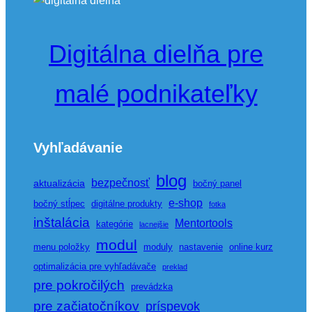
Digitálna dielňa pre
malé podnikateľky
Vyhľadávanie
blog
bezpečnosť
aktualizácia
bočný panel
e-shop
bočný stĺpec
digitálne produkty
fotka
inštalácia
Mentortools
kategórie
lacnejšie
modul
menu položky
moduly
nastavenie
online kurz
optimalizácia pre vyhľadávače
preklad
pre pokročilých
prevádzka
pre začiatočníkov
príspevok