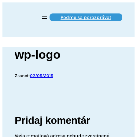
Prejsť
na
Poďme sa porozprávať
obsah
wp-logo
Zsanett
02/05/2015
Pridaj komentár
Vaša e-mailová adresa nebude zverejnená.