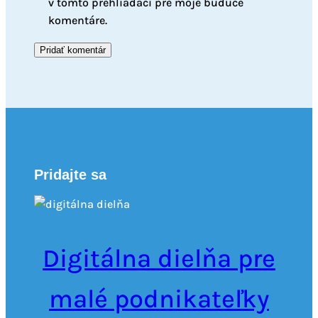
v tomto prehliadači pre moje budúce
komentáre.
Pridajte sa
Digitálna dielňa pre
malé podnikateľky