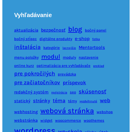
Vyhľadávanie
blog
bezpečnosť
aktualizácia
bočný panel
e-shop
bočný stĺpec
digitálne produkty
fotka
inštalácia
Mentortools
kategórie
lacnejšie
modul
menu položky
moduly
nastavenie
online kurz
optimalizácia pre vyhľadávače
preklad
pre pokročilých
prevádzka
pre začiatočníkov
príspevok
skúsenosť
redakčný systém
seo
registrácia
web
téma
stránky
statický
témy
vyzdvihnuté
webová stránka
webhosting
webshop
webstránka
widget
woocommerce
woothemes
wordpress
wp-skola