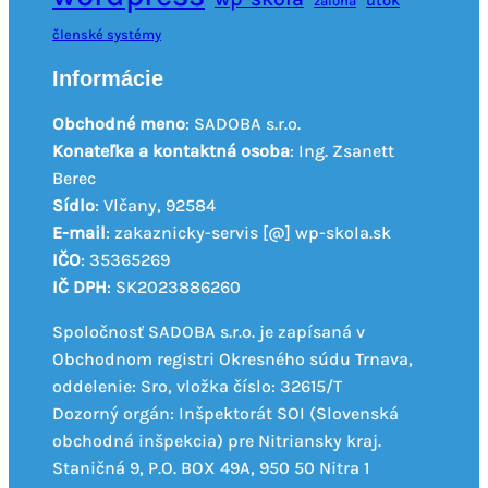
útok
záloha
členské systémy
Informácie
Obchodné meno
: SADOBA s.r.o.
Konateľka a kontaktná osoba
: Ing. Zsanett
Berec
Sídlo
: Vlčany, 92584
E-mail
: zakaznicky-servis [@] wp-skola.sk
IČO
: 35365269
IČ DPH
: SK2023886260
Spoločnosť SADOBA s.r.o. je zapísaná v
Obchodnom registri Okresného súdu Trnava,
oddelenie: Sro, vložka číslo: 32615/T
Dozorný orgán: Inšpektorát SOI (Slovenská
obchodná inšpekcia) pre Nitriansky kraj.
Staničná 9, P.O. BOX 49A, 950 50 Nitra 1