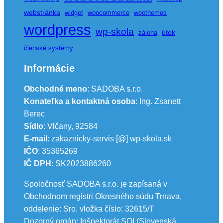
webstránka
widget
woocommerce
woothemes
wordpress
wp-skola
útok
záloha
členské systémy
Informácie
Obchodné meno
: SADOBA s.r.o.
Konateľka a kontaktná osoba
: Ing. Zsanett
Berec
Sídlo
: Vlčany, 92584
E-mail
: zakaznicky-servis [@] wp-skola.sk
IČO
: 35365269
IČ DPH
: SK2023886260
Spoločnosť SADOBA s.r.o. je zapísaná v
Obchodnom registri Okresného súdu Trnava,
oddelenie: Sro, vložka číslo: 32615/T
Dozorný orgán: Inšpektorát SOI (Slovenská