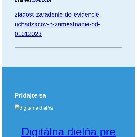
ziadost-zaradenie-do-evidencie-
uchadzacov-o-zamestnanie-od-
01012023
Pridajte sa
Digitálna dielňa pre