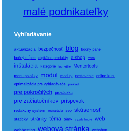
malé podnikateľky
Vyhľadávanie
blog
bezpečnosť
aktualizácia
bočný panel
e-shop
bočný stĺpec
digitálne produkty
fotka
inštalácia
Mentortools
kategórie
lacnejšie
modul
menu položky
moduly
nastavenie
online kurz
optimalizácia pre vyhľadávače
preklad
pre pokročilých
prevádzka
pre začiatočníkov
príspevok
skúsenosť
redakčný systém
seo
registrácia
web
téma
stránky
statický
témy
vyzdvihnuté
webová stránka
webhosting
webshop