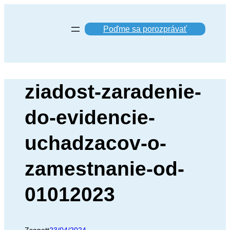
Prejsť
na
Poďme sa porozprávať
obsah
ziadost-zaradenie-
do-evidencie-
uchadzacov-o-
zamestnanie-od-
01012023
Zsanett
23/04/2024