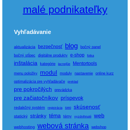
malé podnikateľky
Vyhľadávanie
blog
bezpečnosť
aktualizácia
bočný panel
e-shop
bočný stĺpec
digitálne produkty
fotka
inštalácia
Mentortools
kategórie
lacnejšie
modul
menu položky
moduly
nastavenie
online kurz
optimalizácia pre vyhľadávače
preklad
pre pokročilých
prevádzka
pre začiatočníkov
príspevok
skúsenosť
redakčný systém
seo
registrácia
web
téma
stránky
statický
témy
vyzdvihnuté
webová stránka
webhosting
webshop