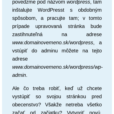
povedzme pod názvom
wordpress
, tam
inštalujte WordPresst s obdobným
spôsobom, a pracujte tam; v tomto
prípade upravovaná stránka bude
zastihnuteľná na adrese
www.domainovemeno.sk/wordpress
, a
vstúpiť do adminu môžete na tejto
adrese
www.domainovemeno.sk/wordpress/wp-
admin
.
Ale čo treba robiť, keď už chcete
vystúpiť so svojou stránkou pred
obecenstvo? Všakže netreba všetko
začať od začiatku? Vytvoriť novú,