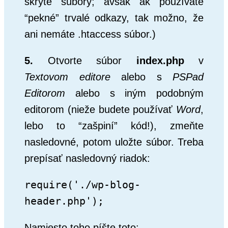
skryté súbory; avšak ak používate
“pekné” trvalé odkazy, tak možno, že
ani nemáte .htaccess súbor.)
5.
Otvorte súbor
index.php
v
Textovom editore
alebo s
PSPad
Editorom
alebo s iným podobným
editorom (nieže budete používať
Word
,
lebo to “zašpiní” kód!), zmeňte
nasledovné, potom uložte súbor. Treba
prepísať nasledovný riadok:
require('./wp-blog-
header.php');
Namiesto toho píšte toto: