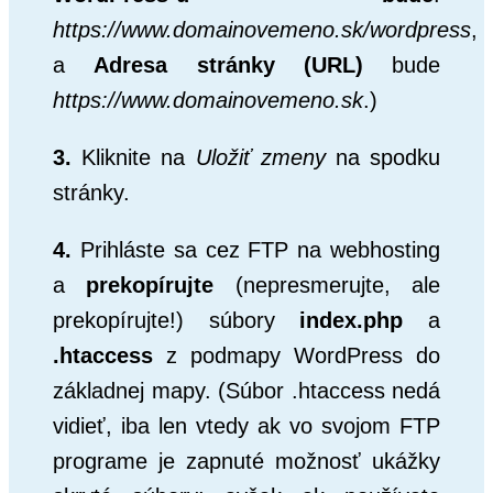
https://www.domainovemeno.sk/wordpress
,
a
Adresa stránky (URL)
bude
https://www.domainovemeno.sk
.)
3.
Kliknite na
Uložiť zmeny
na spodku
stránky.
4.
Prihláste sa cez FTP na webhosting
a
prekopírujte
(nepresmerujte, ale
prekopírujte!) súbory
index.php
a
.htaccess
z podmapy
WordPress do
základnej mapy. (Súbor .htaccess nedá
vidieť, iba len vtedy ak vo svojom FTP
programe je zapnuté možnosť ukážky