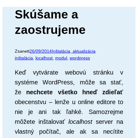
Skúšame a
zaostrujeme
Zsanett
26/09/2014
Inštalácia, aktualizácia
inštalácia
, 
localhost
, 
modul
, 
wordpress
Keď vytvárate webovú stránku v
systéme WordPress, môže sa stať,
že
nechcete všetko hneď zdieľať
obecenstvu – lenže u online editore to
nie je ani tak ľahké. Samozrejme
môžete inštalovať
localhost
server na
vlastný počítač, ale ak sa necítite