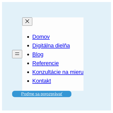
Prejsť
na
obsah
Domov
Digitálna dielňa
Blog
Referencie
Konzultácie na mieru
Kontakt
Poďme sa porozprávať