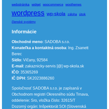
webstránka
widget
woocommerce
woothemes
wordpress
wp-skola
útok
záloha
členské systémy
Informácie
Obchodné meno
: SADOBA s.r.o.
Konateľka a kontaktná osoba
: Ing. Zsanett
Berec
Sídlo
: Vlčany, 92584
E-mail
: zakaznicky-servis [@] wp-skola.sk
IČO
: 35365269
IČ DPH
: SK2023886260
Spoločnosť SADOBA s.r.o. je zapísaná v
Obchodnom registri Okresného súdu Trnava,
oddelenie: Sro, vložka číslo: 32615/T
Dozorný orgán: Inšpektorát SOI (Slovenská