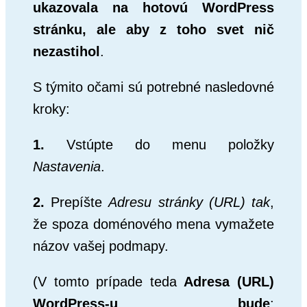
ukazovala na hotovú WordPress
stránku, ale aby z toho svet nič
nezastihol
.
S týmito očami sú potrebné nasledovné
kroky:
1.
Vstúpte do menu položky
Nastavenia
.
2.
Prepíšte
Adresu stránky (URL) tak
,
že spoza doménového mena vymažete
názov vašej podmapy.
(V tomto prípade teda
Adresa (URL)
WordPress-u bude
: