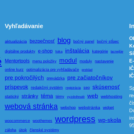
Vyhľadávanie
I
O
blog
bezpečnosť
aktualizácia
bočný panel
bočný stĺpec
K
inštalácia
e-shop
digitálne produkty
kategórie
fotka
lacnejšie
Sí
é
modul
Mentortools
E-
menu položky
moduly
nastavenie
I
online kurz
optimalizácia pre vyhľadávače
preklad
I
pre pokročilých
pre začiatočníkov
prevádzka
skúsenosť
príspevok
redakčný systém
seo
Sp
registrácia
web
téma
re
stránky
statický
webhosting
témy
vyzdvihnuté
čí
webová stránka
webstránka
webshop
widget
Do
wordpress
in
wp-skola
woocommerce
woothemes
95
útok
záloha
členské systémy