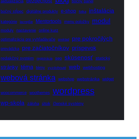
bezpečnosť
aktualizácia
bočný panel
inštalácia
e-shop
bočný stĺpec
digitálne produkty
fotka
modul
Mentortools
kategórie
menu položky
lacnejšie
moduly
nastavenie
online kurz
pre pokročilých
optimalizácia pre vyhľadávače
preklad
pre začiatočníkov
príspevok
prevádzka
skúsenosť
redakčný systém
statický
seo
registrácia
web
téma
stránky
webhosting
témy
vyzdvihnuté
webová stránka
webstránka
webshop
widget
wordpress
woocommerce
woothemes
wp-skola
útok
záloha
členské systémy