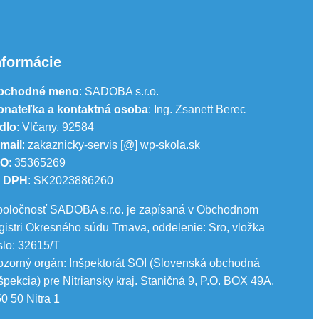
nformácie
bchodné meno
: SADOBA s.r.o.
onateľka a kontaktná osoba
: Ing. Zsanett Berec
dlo
: Vlčany, 92584
mail
: zakaznicky-servis [@] wp-skola.sk
ČO
: 35365269
Č DPH
: SK2023886260
oločnosť SADOBA s.r.o. je zapísaná v Obchodnom
gistri Okresného súdu Trnava, oddelenie: Sro, vložka
slo: 32615/T
zorný orgán: Inšpektorát SOI (Slovenská obchodná
špekcia) pre Nitriansky kraj. Staničná 9, P.O. BOX 49A,
0 50 Nitra 1