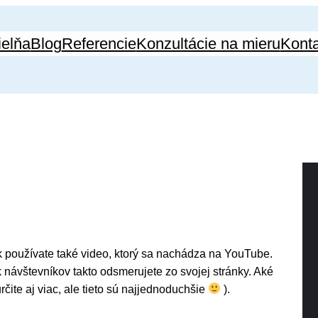
ielňa
Blog
Referencie
Konzultácie na mieru
Konta
k používate také video, ktorý sa nachádza na YouTube.
 návštevníkov takto odsmerujete zo svojej stránky. Aké
rčite aj viac, ale tieto sú najjednoduchšie
).