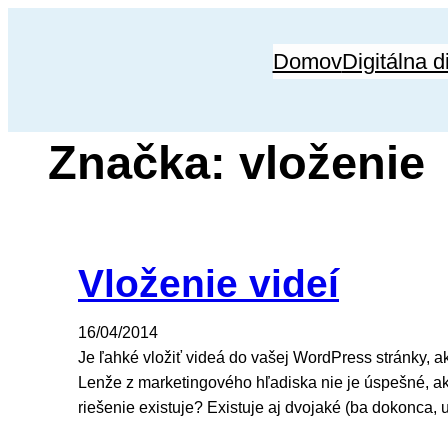
Prejsť
na
Domov
Digitálna d
obsah
Značka:
vloženie
Vloženie videí
16/04/2014
Je ľahké vložiť videá do vašej WordPress stránky, a
Lenže z marketingového hľadiska nie je úspešné, ak
riešenie existuje? Existuje aj dvojaké (ba dokonca, u